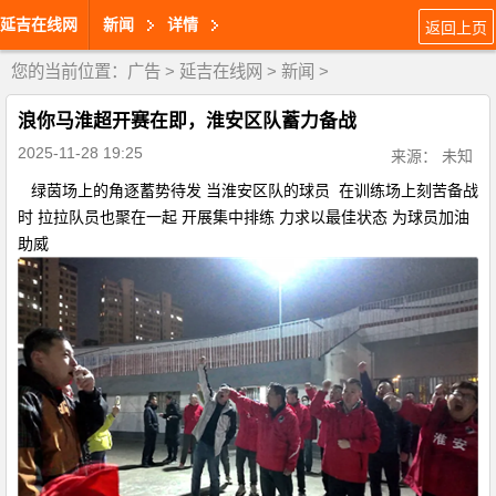
延吉在线网
新闻
详情
返回上页
您的当前位置：
广告
>
延吉在线网
>
新闻
>
浪你马淮超开赛在即，淮安区队蓄力备战
2025-11-28 19:25
来源： 未知
绿茵场上的角逐蓄势待发 当淮安区队的球员 在训练场上刻苦备战
时 拉拉队员也聚在一起 开展集中排练 力求以最佳状态 为球员加油
助威