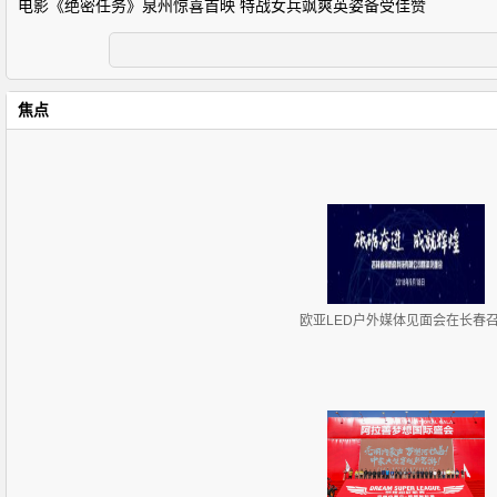
电影《绝密任务》泉州惊喜首映 特战女兵飒爽英姿备受佳赞
焦点
欧亚LED户外媒体见面会在长春