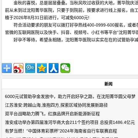
金秋的喜悦，总是层层叠叠。当秋风吹过收获的大地，菁华院庆活动
前从未到过沈阳菁华医院，只要于到院前，按要求进行线上报名，由工
植于2026年8月31日前进行，可减免6000元!
符合活动要求的朋友可以拨打好孕热线400-0999-600报名，或
官微的互联网医院以及快手、抖音、视频号、小红书等平台“沈阳菁华
好孕不等待，希望永相随，沈阳菁华医院以实实在在的试管助孕
新闻
6000元试管助孕金发放中，助力开启好孕之路，在沈阳菁华圆父母梦
江苏淮安:跨越山海,淮抱四方,探索区域协同发展新路径
双平台战略助力腾飞，红旗品牌开启新能源新征程
淮安成功举办第四届淮河华商大会211个签约项目 总投资1486.4亿元
有梦当燃！“中国体育彩票杯”2024年海南省自行车联赛启程