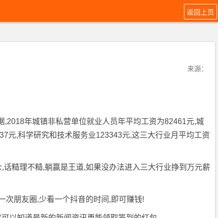
返回上页
来源：
2018年城镇非私营单位就业人员年平均工资为82461元,城
37元,科学研究和技术服务业123343元,这三大行业月平均工资
众,话糙理不糙,躺赢是王道,如果没办法进入三大行业挣到万元薪
一次朋友圈,少看一个抖音的时间,即可赚钱!
你不仅可以知道最新的新闻资讯更能领取签到的红包