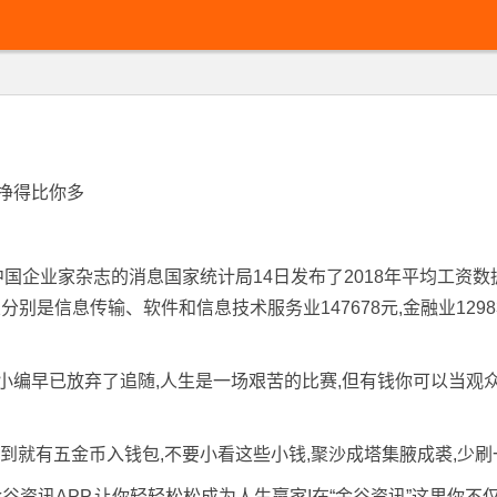
家挣得比你多
企业家杂志的消息国家统计局14日发布了2018年平均工资数据,
别是信息传输、软件和信息技术服务业147678元,金融业1298
,小编早已放弃了追随,人生是一场艰苦的比赛,但有钱你可以当观
读签到就有五金币入钱包,不要小看这些小钱,聚沙成塔集腋成裘,少刷
金谷资讯APP,让你轻轻松松成为人生赢家!在“金谷资讯”这里