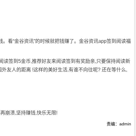
钱。看“金谷资讯”的时候就把钱赚了。金谷资讯app签到阅读福
每天阅读签到5金币,推荐好友来阅读签到有奖励亲,只要保持阅读新
外友人的距离 !这样的美好生活,有谁不向往呢? 还在等什么,
崩溃,坚持赚钱,快乐无限!
责编：admin