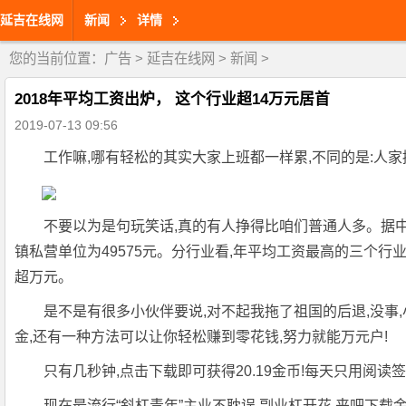
延吉在线网
新闻
详情
您的当前位置：
广告
>
延吉在线网
>
新闻
>
2018年平均工资出炉， 这个行业超14万元居首
2019-07-13 09:56
工作嘛,哪有轻松的其实大家上班都一样累,不同的是:人
不要以为是句玩笑话,真的有人挣得比咱们普通人多。据中国
镇私营单位为49575元。分行业看,年平均工资最高的三个行业分
超万元。
是不是有很多小伙伴要说,对不起我拖了祖国的后退,没事
金,还有一种方法可以让你轻松赚到零花钱,努力就能万元户!
只有几秒钟,点击下载即可获得20.19金币!每天只用阅
现在最流行“斜杠青年”主业不耽误,副业杠开花,来吧下载