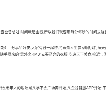
是否也曾想过,时间就是金钱,所以我们就要用每分每秒的时间去赚
多! ! !分享给好友,大家有钱一起赚,简直是人生赢家啊!我们
随手赚来的“意外之RMB”去买漂亮的衣服,吃遍天下美食,拉近与国
,老年人的崩溃是从学不会广场舞开始,从金谷智服APP开始,不再