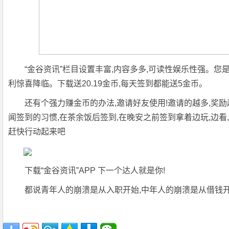
“金谷资讯”栏目设置丰富,内容多多,可读性娱乐性强。您
利惊喜降临。下载送20.19金币,每天签到都能送5金币。
还有个强力赚金币的办法,邀请好友使用!邀请的越多,奖励越
闻签到的习惯,在茶余饭后签到,在晚安之前签到拿着边玩,边看,
赶快行动起来吧
下载“金谷资讯”APP 下一个达人就是你!
都说青年人的崩溃是从入职开始,中年人的崩溃是从借钱开始